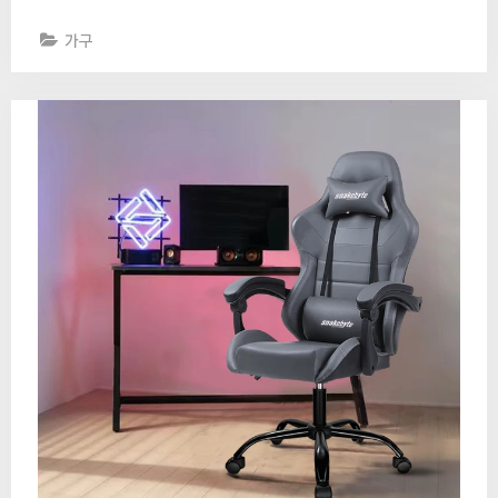
를
보
가구
호
하
며
바
닥
을
아
낄
수
있
는
타
일
바
닥
보
호
대”