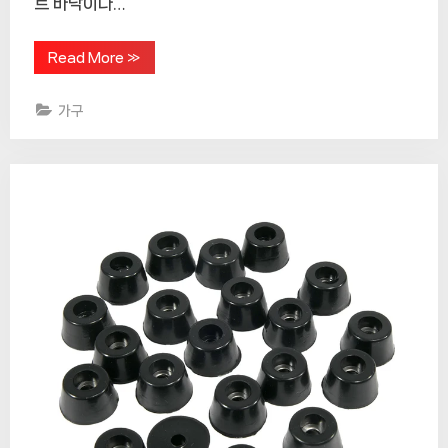
트 바닥이나…
“가
Read More
»
구
와
바
가구
닥
을
보
호
하
는
필
수
품:
다
기
능
의
자
다
리
캡”